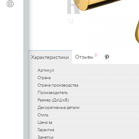
c
Выведенный из каталога товар
Выведенный из каталога товар
- кольца
- раковины
- врезные (к
c
Мебельные ручки
0
Отзывы
Характеристики
- погонаж
Артикул
Страна
Страна производства
Производитель
Размер (ДхШхВ)
Декоративные детали
Стиль
Цена за
Гарантия
Заметки