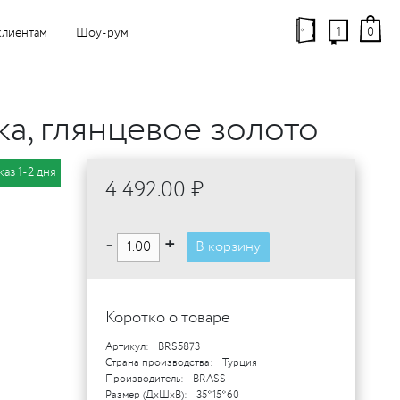
1
0
клиентам
Шоу-рум
а, глянцевое золото
каз 1-2 дня
4 492.00 ₽
-
+
В корзину
Коротко о товаре
Артикул:
BRS5873
Страна производства:
Турция
Производитель:
BRASS
Размер (ДхШхВ):
35*15*60