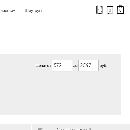
0
0
клиентам
Шоу-рум
Цена: от
до
руб.
Сначала новинки