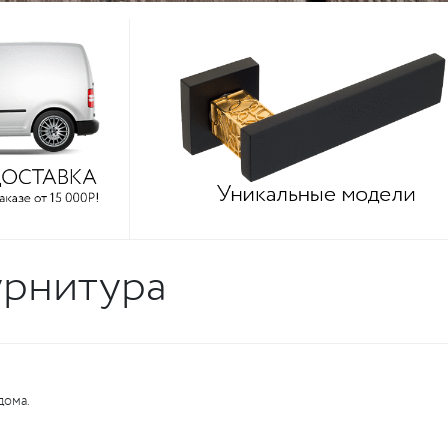
урнитура
дома.