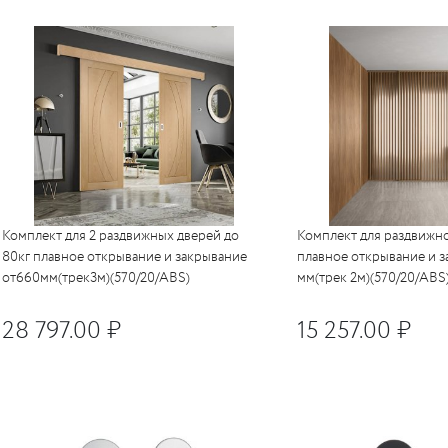
SILLUR
Aldeghi
ORO & ORO
COLOMBO
PALLADIUM
(Италия)
ND (Италия)
COLOMBO
PALLADIUM
c
(Италия)
c
илиндровые
c
механизмы
CDEB
PUNTO
Комплект для 2 раздвижных дверей до
Комплект для раздвижно
80кг плавное открывание и закрывание
плавное открывание и з
CDEB
PUNTO
FANTOM
от660мм(трек3м)(570/20/ABS)
мм(трек 2м)(570/20/ABS
FANTOM
28 797.00 ₽
15 257.00 ₽
c
c
AJAX
AJAX
PUERTO