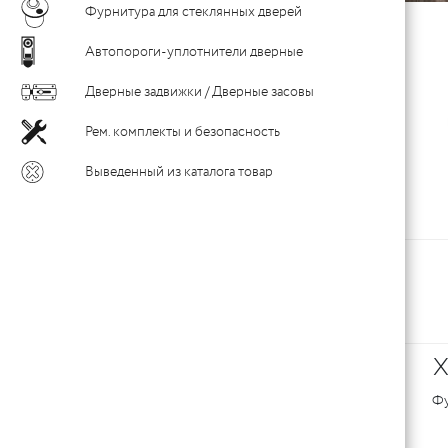
c
Фурнитура для стеклянных дверей
На
AR
c
Автопороги-уплотнители дверные
Уп
Д
От
c
Дверные задвижки / Дверные засовы
c
Рем. комплекты и безопасность
шу
Д
c
Выведенный из каталога товар
Пе
м
К
Нак
(
LU
Х
LU
Фу
д