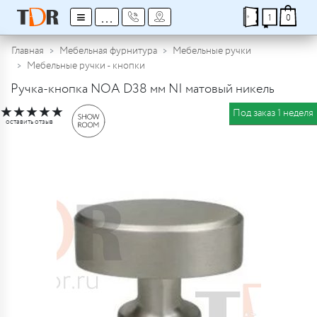
≡
...
1
0
Главная
Мебельная фурнитура
Мебельные ручки
Мебельные ручки - кнопки
Ручка-кнопка NOA D38 мм NI матовый никель
★
★
★
★
★
Под заказ 1 неделя
оставить отзыв