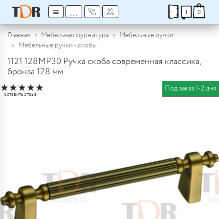
≡
...
1
0
Главная
Мебельная фурнитура
Мебельные ручки
Мебельные ручки - скобы
1121 128MP30 Ручка скоба современная классика,
бронза 128 мм
★
★
★
★
★
Под заказ 1-2 дня
оставить отзыв