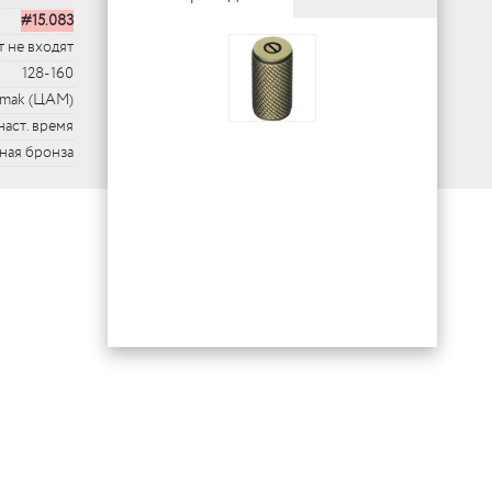
#15.083
 не входят
128-160
mak (ЦАМ)
наст. время
ная бронза