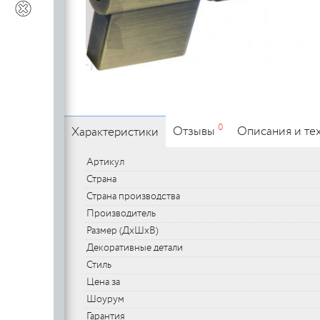
c
Выведенный из каталога товар
Выведенный из каталога товар
- кольца
- раковины
- врезные (к
c
Мебельные ручки
0
Отзывы
Описания и те
Характеристики
- погонаж
Артикул
Страна
Страна производства
Производитель
Размер (ДхШхВ)
Декоративные детали
Стиль
Цена за
Шоурум
Гарантия