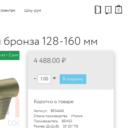
1
0
клиентам
Шоу-рум
я бронза 128-160 мм
каз 1-2 дня
4 488.00 ₽
-
+
В корзину
Коротко о товаре
Артикул:
BRS4240
Страна производства:
Италия
Производитель:
BRASS
Размер (ДхШхВ):
33*20*176