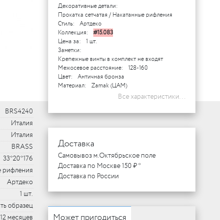
Декоративные детали:
Прокатка сетчатая / Накатанные рифления
Стиль:
Артдеко
Коллекция:
#15.083
Цена за:
1 шт.
Заметки:
Крепежные винты в комплект не входят
Межосевое расстояние:
128-160
Цвет:
Античная бронза
Материал:
Zamak (ЦАМ)
Все характеристики...
BRS4240
Италия
Италия
Доставка
BRASS
Самовывоз м.Октябрьское поле
33*20*176
Доставка по Москве 150 ₽ *
е рифления
Доставка по России
Артдеко
1 шт.
ть образец
Может пригодиться
12 месяцев