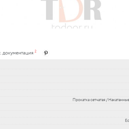
упе)
2
х. документация
Прокатка сетчатая / Накатанны
Ес