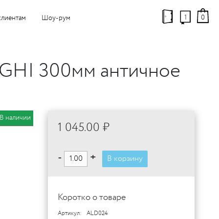
1
0
клиентам
Шоу-рум
EGHI 300мм античное
В наличии
1 045.00 ₽
-
+
В корзину
Коротко о товаре
Артикул:
ALD024