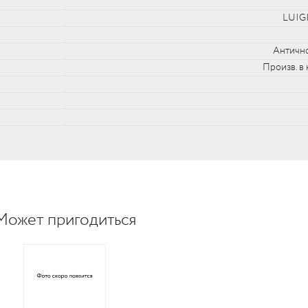
LUIG
UM
Античн
UM
Произв. в 
c
c
Может пригодиться