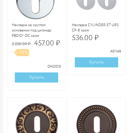
Накладка на круглом
Накладка CYLINDER ET URS
основании под цилиндр
CP-8 хром
PBD12Y OC хром
536.00 ₽
457.00 ₽
2 226.00 ₽
-79%
AR1149
Купить
DND010
Купить