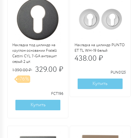
Накладка под цилиндр на
Накладка на цилиндр PUNTO
круглом основании Fratelli
ET TL WH-19 белый
Cattini CYL 7-GA антрацит
438.00 ₽
серый 2 шт.
329.00 ₽
1 390.00 ₽
PUN0125
-76%
Купить
FCT196
Купить