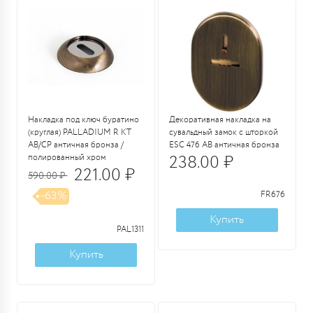
Накладка под ключ буратино
Декоративная накладка на
(круглая) PALLADIUM R KT
сувальдный замок с шторкой
AB/CP античная бронза /
ESC 476 AB античная бронза
полированный хром
238.00 ₽
221.00 ₽
590.00 ₽
-63%
FR676
Купить
PAL1311
Купить