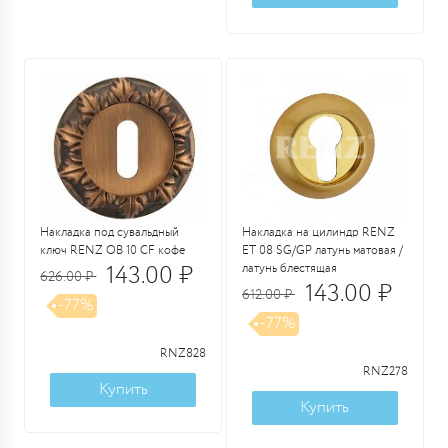
Накладка под сувальдный
Накладка на цилиндр RENZ
ключ RENZ OB 10 CF кофе
ET 08 SG/GP латунь матовая /
143.00 ₽
латунь блестящая
626.00 ₽
143.00 ₽
612.00 ₽
-77%
-77%
RNZ828
RNZ278
Купить
Купить