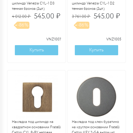
цилиндр Venezia CYL-1 D3
цилиндр Venezia CYL-1 D2
темная бронза (2шт.)
темная бронза (2шт.)
545.00 ₽
545.00 ₽
4 012.00 ₽
3 761.00 ₽
-86%
-86%
VNZ1007
VNZ1005
Купить
Купить
Накладка под цилиндр на
Накладка под ключ буратино
квадратном основании Fratelli
на круглом основании Fratelli
Cattini CYL 8-BY матовая
Cattini KEY 7-GA антрацит