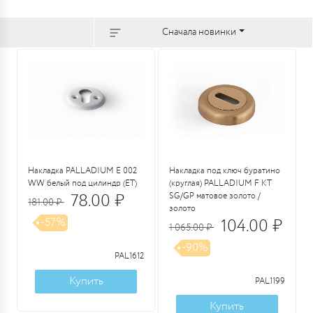
Сначала новинки
Накладка PALLADIUM Е 002
Накладка под ключ буратино
WW белый под цилиндр (ЕТ)
(круглая) PALLADIUM F KT
78.00 ₽
SG/GP матовое золото /
181.00 ₽
золото
-57%
104.00 ₽
1 065.00 ₽
-90%
PAL1612
Купить
PAL1199
Купить