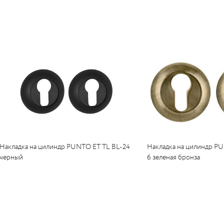
UM
UM
c
c
Накладка на цилиндр PUNTO ET TL BL-24
Накладка на цилиндр P
черный
6 зеленая бронза