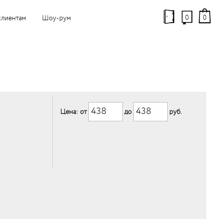
0
0
клиентам
Шоу-рум
Цена: от
до
руб.