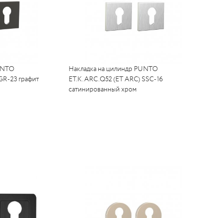
UNTO
Накладка на цилиндр PUNTO
GR-23 графит
ET.K.ARC.Q52 (ET ARC) SSC-16
сатинированный хром