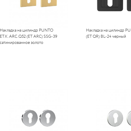
Накладка на цилиндр PUNTO
Накладка на цилиндр P
ET.K.ARC.Q52 (ET ARC) SSG-39
(ET QR) BL-24 черный
сатинированное золото