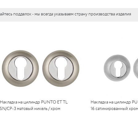
c
LUR
c
вые
айтесь подделок - мы всегда указываем страну производства изделия
LO
c
тли
RI
я)
LO
UM
бы
е
c
кие
c
ные
Накладка на цилиндр PUNTO ET TL
Накладка на цилиндр P
RI
SN/CP-3 матовый никель / хром
16 сатинированный хро
RI
c