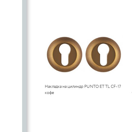
SILLUR
Aldeghi
ORO & ORO
COLOMBO
PALLADI
(Италия)
DND (Италия)
COLOMBO
PALLADI
c
(Италия)
Цилиндровые
механизмы
CDEB
PUNTO
CDEB
PUNTO
FANTOM
Накладка на цилиндр PUNTO ET TL CF-17
FANTOM
кофе
c
c
AJAX
AJAX
PUERTO