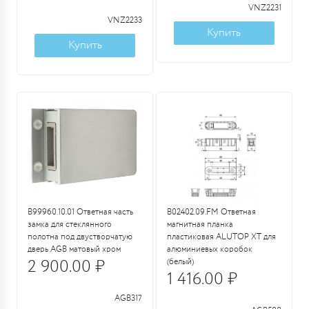
VNZ2231
VNZ2233
Купить
Купить
B99960.10.01 Ответная часть
B02402.09.FM Ответная
замка для стеклянного
магнитная планка
полотна под двустворчатую
пластиковая ALUTOP XT для
дверь AGB матовый хром
алюминиевых коробок
2 900.00 ₽
(белый)
1 416.00 ₽
AGB317