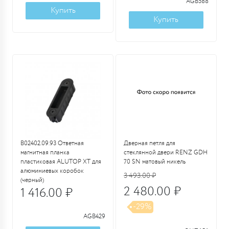
AGB588
Купить
Купить
B02402.09.93 Ответная
Дверная петля для
магнитная планка
стеклянной двери RENZ GDH
пластиковая ALUTOP XT для
70 SN матовый никель
алюминиевых коробок
3 493.00 ₽
(черный)
2 480.00 ₽
1 416.00 ₽
-29%
AGB429