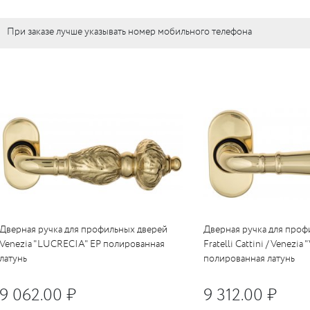
c
LUR
c
вые
При заказе лучше указывать номер мобильного телефона
LO
c
тли
RI
я)
LO
UM
бы
е
c
кие
c
ные
Дверная ручка для профильных дверей
Дверная ручка для проф
RI
Venezia "LUCRECIA" EP полированная
Fratelli Cattini / Venezi
латунь
полированная латунь
RI
c
9 062.00 ₽
9 312.00 ₽