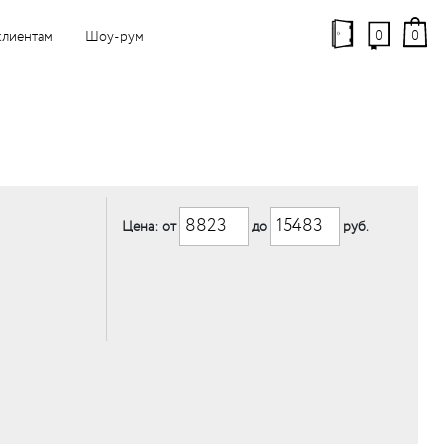
0
0
клиентам
Шоу-рум
Цена: от
до
руб.