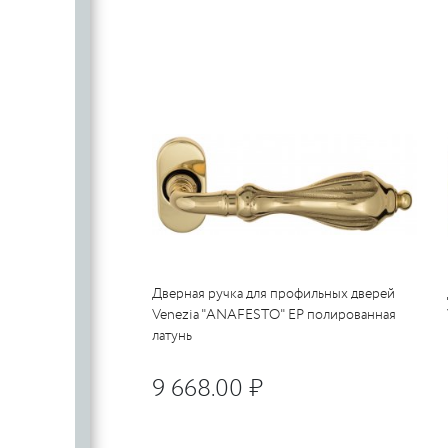
SILLUR
Aldeghi
ORO & ORO
COLOMBO
PALLADI
(Италия)
DND (Италия)
COLOMBO
PALLADI
c
(Италия)
Цилиндровые
механизмы
CDEB
PUNTO
CDEB
PUNTO
FANTOM
Дверная ручка для профильных дверей
FANTOM
Venezia "ANAFESTO" EP полированная
c
латунь
c
9 668.00 ₽
AJAX
AJAX
PUERTO