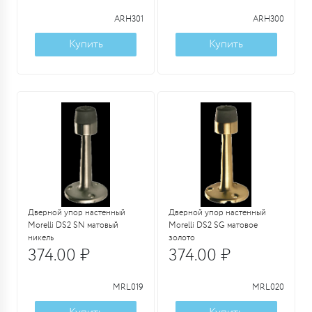
ARH301
ARH300
Купить
Купить
Дверной упор настенный
Дверной упор настенный
Morelli DS2 SN матовый
Morelli DS2 SG матовое
никель
золото
374.00 ₽
374.00 ₽
MRL019
MRL020