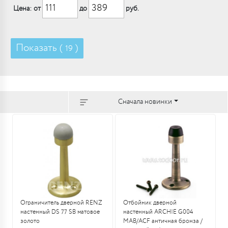
Цена: от
до
руб.
Показать (
)
19
Сначала новинки
Ограничитель дверной RENZ
Отбойник дверной
настенный DS 77 SB матовое
настенный ARCHIE G004
золото
MAB/ACF античная бронза /