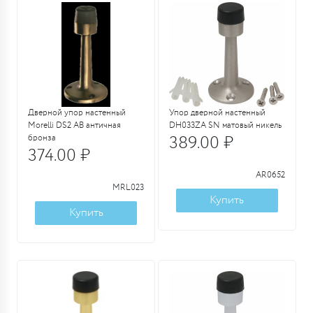
Дверной упор настенный
Упор дверной настенный
Morelli DS2 AB античная
DH033ZA SN матовый никель
бронза
389.00 ₽
374.00 ₽
AR0652
MRL023
Купить
Купить