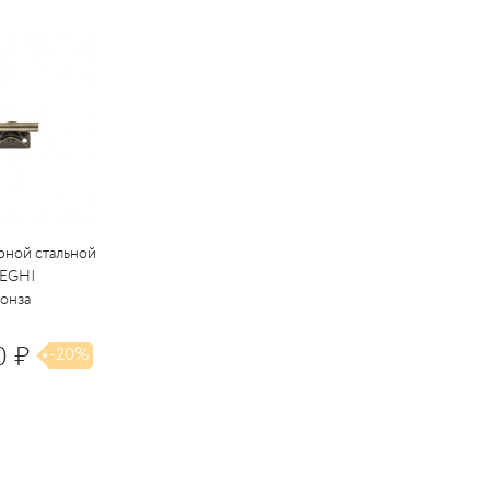
рной стальной
DEGHI
ронза
0 ₽
-20%