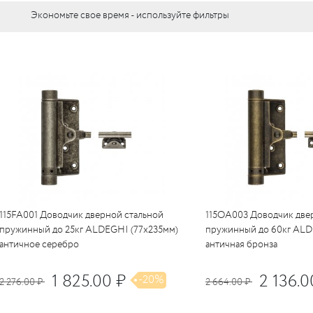
c
LUR
c
Экономьте свое время - используйте фильтры
вые
LO
c
тли
RI
я)
LO
UM
бы
е
c
кие
c
ные
115FA001 Доводчик дверной стальной
115OA003 Доводчик две
пружинный до 25кг ALDEGHI (77x235мм)
пружинный до 60кг ALD
RI
античное серебро
античная бронза
RI
c
1 825.00 ₽
2 136.0
-20%
2 276.00 ₽
2 664.00 ₽