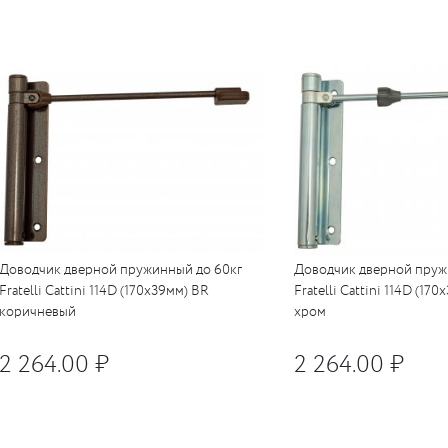
UM
UM
c
c
Доводчик дверной пружинный до 60кг
Доводчик дверной пруж
Fratelli Cattini 114D (170x39мм) BR
Fratelli Cattini 114D (1
коричневый
хром
2 264.00 ₽
2 264.00 ₽