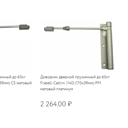
инный до 60кг
Доводчик дверной пружинный до 60кг
70x39мм) CS матовый
Fratelli Cattini 114D (170x39мм) PM
матовый платинум
2 264.00 ₽