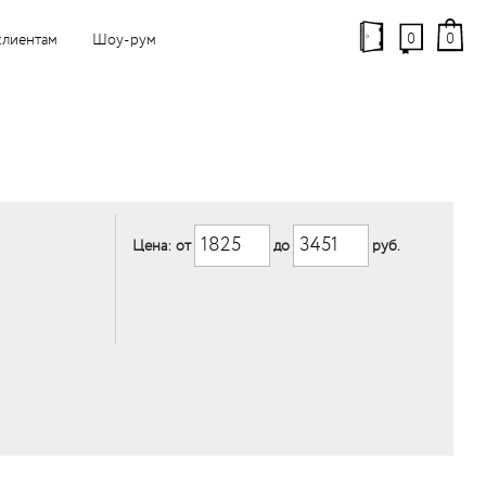
0
0
клиентам
Шоу-рум
Цена: от
до
руб.