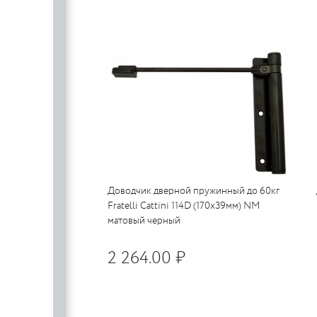
SILLUR
Aldeghi
ORO & ORO
COLOMBO
PALLADI
(Италия)
DND (Италия)
COLOMBO
PALLADI
c
(Италия)
Цилиндровые
механизмы
CDEB
PUNTO
CDEB
PUNTO
FANTOM
Доводчик дверной пружинный до 60кг
Fratelli Cattini 114D (170x39мм) NM
FANTOM
матовый черный
c
2 264.00 ₽
c
AJAX
AJAX
PUERTO