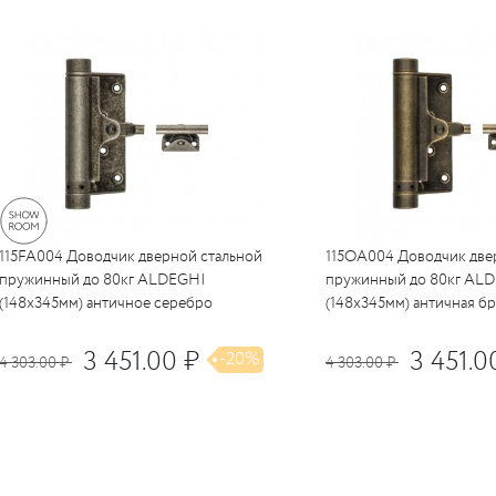
115FA004 Доводчик дверной стальной
115OA004 Доводчик две
пружинный до 80кг ALDEGHI
пружинный до 80кг AL
(148x345мм) античное серебро
(148x345мм) античная б
3 451.00 ₽
3 451.0
-20%
4 303.00 ₽
4 303.00 ₽