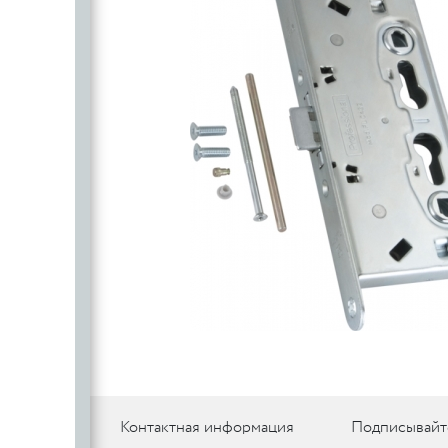
SILLUR
Aldeghi
ORO & ORO
COLOMBO
PALLADI
(Италия)
DND (Италия)
COLOMBO
PALLADI
c
(Италия)
Цилиндровые
механизмы
CDEB
PUNTO
CDEB
PUNTO
FANTOM
FANTOM
c
c
AJAX
Контактная информация
Подписывайт
AJAX
PUERTO