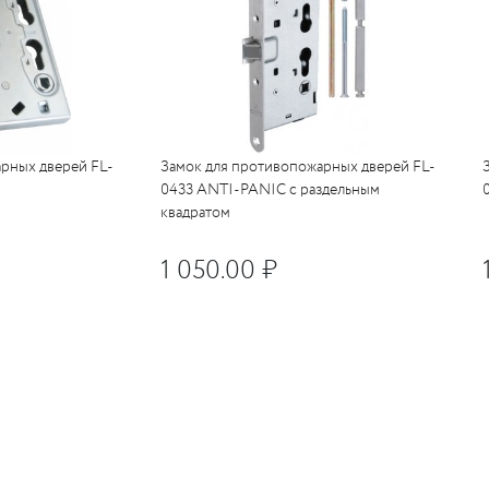
c
LUR
c
вые
LO
c
тли
RI
я)
LO
UM
бы
е
c
рных дверей FL-
Замок для противопожарных дверей FL-
кие
0433 ANTI-PANIC с раздельным
квадратом
c
ные
1 050.00 ₽
RI
RI
c