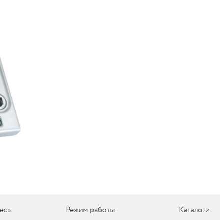
UM
UM
c
c
есь
Режим работы
Каталоги