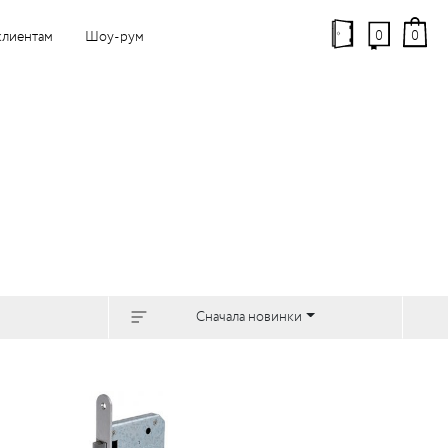
0
0
клиентам
Шоу-рум
Сначала новинки