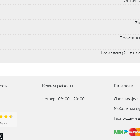
Античн
UM
Za
UM
Произв. в 
c
1 комплект (2 шт. на
c
есь
Режим работы
Каталоги
Четверг 09:00 ‑ 20:00
Дверная фур
Мебельная ф
Распродажи 