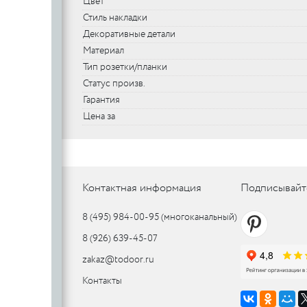
Цвет
SILLUR
Aldeghi
Стиль накладки
Декоративные детали
ORO & ORO
COLOMBO
PALLADI
Материал
(Италия)
DND (Италия)
COLOMBO
PALLADI
c
Тип розетки/планки
(Италия)
Статус произв.
Гарантия
Цена за
Цилиндровые
механизмы
CDEB
PUNTO
CDEB
PUNTO
FANTOM
Контактная информация
Подписывайт
FANTOM
8 (495) 984-00-95
(многоканальный)
c
8 (926) 639-45-07
c
zakaz@todoor.ru
AJAX
Контакты
AJAX
PUERTO