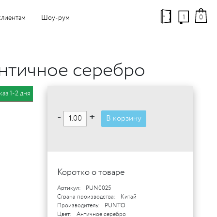
1
0
клиентам
Шоу-рум
нтичное серебро
каз 1-2 дня
-
+
В корзину
Коротко о товаре
Артикул:
PUN0025
Страна производства:
Китай
Производитель:
PUNTO
Цвет:
Античное серебро