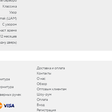
ое серебро
Классика
Узор
mak (ЦАМ)
С узором
наст. время
12 месяцев
 одну дверь)
Доставка и оплата
Контакты
О нас
нитура
Обзор
урнитура
Оптовым клиентам
Шоу-рум
дверных ручек
Оплата
Вход
Регистрация