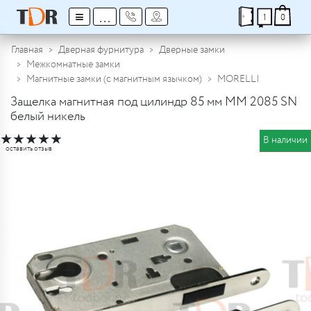
≡
...
1
0
Главная
Дверная фурнитура
Дверные замки
Межкомнатные замки
Магнитные замки (с магнитным язычком)
MORELLI
Защелка магнитная под цилиндр 85 мм MM 2085 SN
белый никель
★
★
★
★
★
В наличии
оставить отзыв