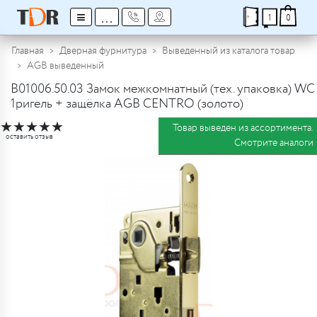
≡
...
1
0
Главная
Дверная фурнитура
Выведенный из каталога товар
AGB выведенный
B01006.50.03 Замок межкомнатный (тех. упаковка) WC
1ригель + защёлка AGB CENTRO (золото)
★
★
★
★
★
Товар выведен из ассортимента.
оставить отзыв
Смотрите аналоги