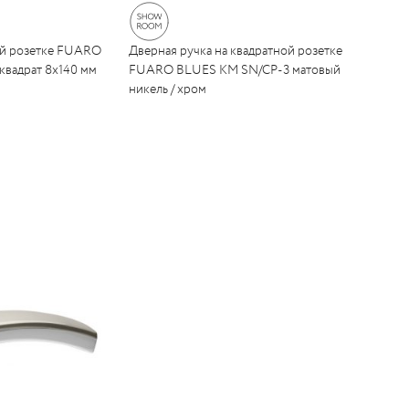
ой розетке FUARO
Дверная ручка на квадратной розетке
квадрат 8x140 мм
FUARO BLUES KM SN/CP-3 матовый
никель / хром