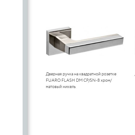
SILLUR
Aldeghi
ORO & ORO
COLOMBO
PALLADI
(Италия)
DND (Италия)
COLOMBO
PALLADI
c
(Италия)
Цилиндровые
механизмы
CDEB
PUNTO
Дверная ручка на квадратной розетке
CDEB
PUNTO
FANTOM
FUARO FLASH DM CP/SN-8 хром/
матовый никель
FANTOM
c
c
AJAX
AJAX
PUERTO