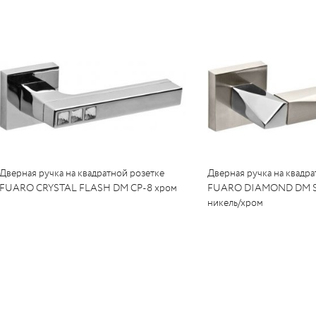
UM
UM
c
c
Дверная ручка на квадратной розетке
Дверная ручка на квадра
FUARO CRYSTAL FLASH DM CP-8 хром
FUARO DIAMOND DM SN
никель/хром