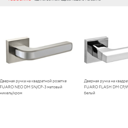
c
LUR
c
вые
LO
c
тли
RI
я)
LO
UM
бы
е
c
кие
c
ные
Дверная ручка на квадратной розетке
Дверная ручка на квадра
FUARO NEO DM SN/CP-3 матовый
FUARO FLASH DM CP/W
никель/хром
белый
RI
RI
c