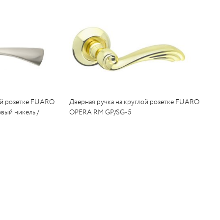
ой розетке FUARO
Дверная ручка на круглой розетке FUARO
вый никель /
OPERA RM GP/SG-5