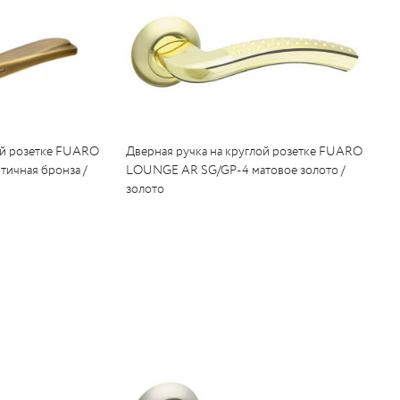
ой розетке FUARO
Дверная ручка на круглой розетке FUARO
ичная бронза /
LOUNGE AR SG/GP-4 матовое золото /
золото