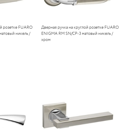
ой розетке FUARO
Дверная ручка на круглой розетке FUARO
атовый никель /
ENIGMA RM SN/CP-3 матовый никель /
хром