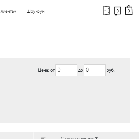
0
0
клиентам
Шоу-рум
Цена: от
до
руб.
Сначала новинки