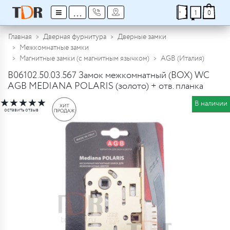
≡
...
1
0
Главная
Дверная фурнитура
Дверные замки
Межкомнатные замки
Магнитные замки (с магнитным язычком)
AGB (Италия)
B06102.50.03.567 Замок межкомнатный (BOX) WC
AGB MEDIANA POLARIS (золото) + отв. планка
★
★
★
★
★
В наличии
оставить отзыв