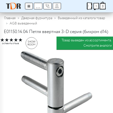
≡
...
1
0
Главная
Дверная фурнитура
Выведенный из каталога товар
AGB выведенный
E01150.14.04 Петля ввертная 3-D серия (бихром d14)
★
★
★
★
★
Товар выведен из ассортимента.
оставить отзыв
Смотрите аналоги