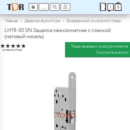
≡
...
1
0
Главная
Дверная фурнитура
Выведенный из каталога товар
LH19-50 SN Защелка межкомнатная с планкой
(матовый никель)
★
★
★
★
★
Товар выведен из ассортимента.
оставить отзыв
Смотрите аналоги