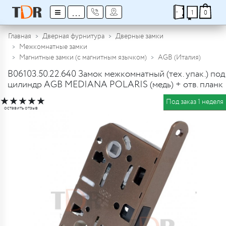
≡
...
1
0
Главная
Дверная фурнитура
Дверные замки
Межкомнатные замки
Магнитные замки (с магнитным язычком)
AGB (Италия)
B06103.50.22.640 Замок межкомнатный (тех. упак.) под
цилиндр AGB MEDIANA POLARIS (медь) + отв. планк
★
★
★
★
★
Под заказ 1 неделя
оставить отзыв