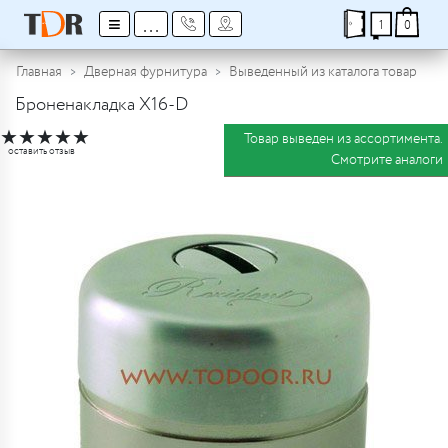
≡
...
1
0
Главная
Дверная фурнитура
Выведенный из каталога товар
Броненакладка X16-D
★
★
★
★
★
Товар выведен из ассортимента.
оставить отзыв
Смотрите аналоги