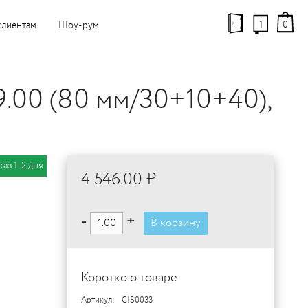
1
0
клиентам
Шоу-рум
.00 (80 мм/30+10+40),
каз 1-2 дня
4 546.00 ₽
-
+
В корзину
Коротко о товаре
Артикул:
CIS0033