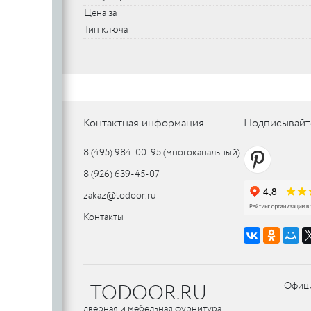
Цена за
SILLUR
Aldeghi
Тип ключа
ORO & ORO
COLOMBO
PALLADI
(Италия)
DND (Италия)
COLOMBO
PALLADI
c
(Италия)
Контактная информация
Подписывайт
Цилиндровые
механизмы
8 (495) 984-00-95
(многоканальный)
CDEB
PUNTO
8 (926) 639-45-07
CDEB
PUNTO
FANTOM
zakaz@todoor.ru
FANTOM
Контакты
c
c
AJAX
TODOOR.RU
Офици
AJAX
PUERTO
дверная и мебельная фурнитура