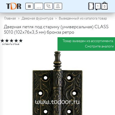
≡
...
1
0
Главная
Дверная фурнитура
Выведенный из каталога товар
Дверная петля под старину (универсальная) CLASS
5010 (102x76x3,5 мм) бронза ретро
★
★
★
★
★
Товар выведен из ассортимента.
оставить отзыв
Смотрите аналоги