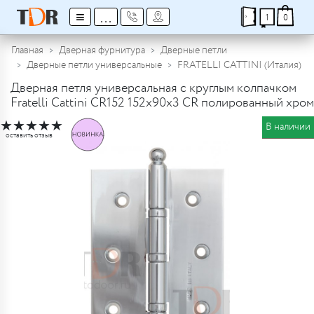
≡
...
1
0
Главная
Дверная фурнитура
Дверные петли
Дверные петли универсальные
FRATELLI CATTINI (Италия)
Дверная петля универсальная с круглым колпачком
Fratelli Cattini CR152 152x90x3 CR полированный хром
★
★
★
★
★
В наличии
оставить отзыв