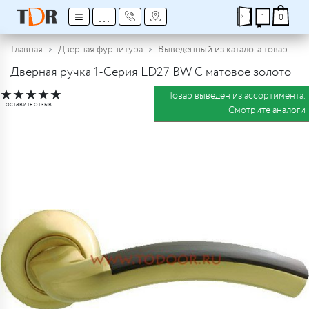
≡
...
1
0
Главная
Дверная фурнитура
Выведенный из каталога товар
Дверная ручка 1-Серия LD27 BW C матовое золото
★
★
★
★
★
Товар выведен из ассортимента.
оставить отзыв
Смотрите аналоги