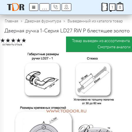
≡
...
1
0
Главная
Дверная фурнитура
Выведенный из каталога товар
Дверная ручка 1-Серия LD27 RW P блестящее золото
★
★
★
★
★
Товар выведен из ассортимента.
оставить отзыв
Смотрите аналоги