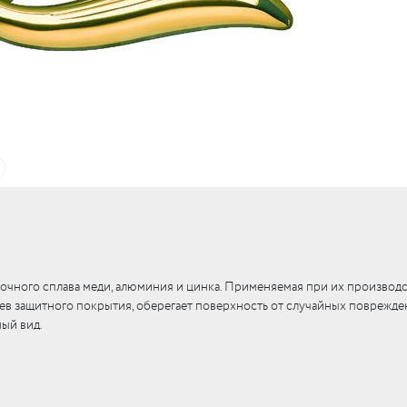
c
LUR
c
вые
LO
c
тли
RI
я)
LO
UM
бы
е
c
кие
c
ные
рочного сплава меди, алюминия и цинка. Применяемая при их производ
в защитного покрытия, оберегает поверхность от случайных поврежден
RI
ый вид.
RI
c