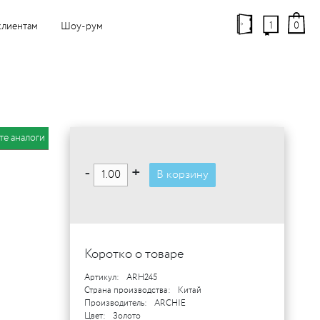
1
0
клиентам
Шоу-рум
те аналоги
-
+
В корзину
Коротко о товаре
Артикул:
ARH245
Страна производства:
Китай
Производитель:
ARCHIE
Цвет:
Золото