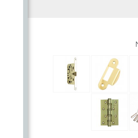
SILLUR
Aldeghi
ORO & ORO
COLOMBO
PALLADI
(Италия)
DND (Италия)
COLOMBO
PALLADI
c
(Италия)
Цилиндровые
механизмы
CDEB
PUNTO
CDEB
PUNTO
FANTOM
FANTOM
c
c
AJAX
AJAX
PUERTO