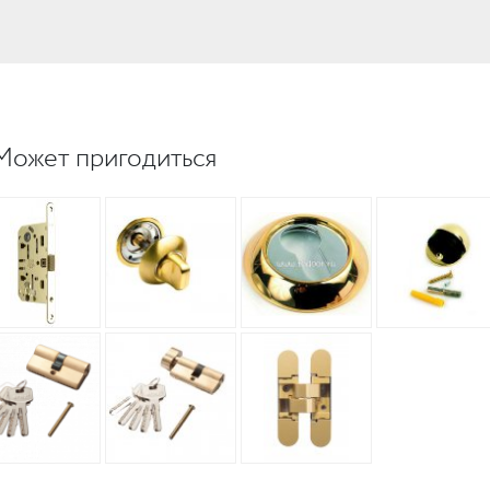
UM
UM
Может пригодиться
c
c