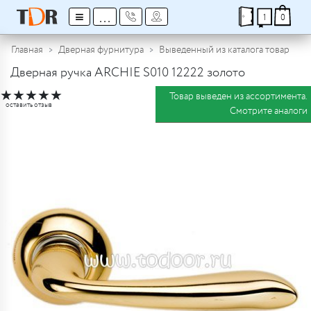
≡
...
1
0
Главная
Дверная фурнитура
Выведенный из каталога товар
Дверная ручка ARCHIE S010 12222 золото
★
★
★
★
★
Товар выведен из ассортимента.
оставить отзыв
Смотрите аналоги