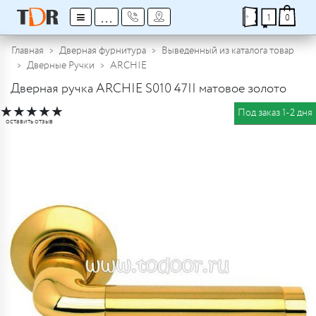
≡
...
1
0
Главная
Дверная фурнитура
Выведенный из каталога товар
Дверные Ручки
ARCHIE
Дверная ручка ARCHIE S010 47II матовое золото
★
★
★
★
★
Под заказ 1-2 дня
оставить отзыв