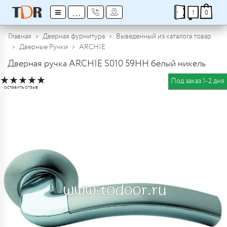
≡
...
1
0
Главная
Дверная фурнитура
Выведенный из каталога товар
Дверные Ручки
ARCHIE
Дверная ручка ARCHIE S010 59HH белый никель
★
★
★
★
★
Под заказ 1-2 дня
оставить отзыв