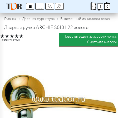
≡
...
1
0
Главная
Дверная фурнитура
Выведенный из каталога товар
Дверная ручка ARCHIE S010 L22 золото
★
★
★
★
★
Товар выведен из ассортимента.
оставить отзыв
Смотрите аналоги