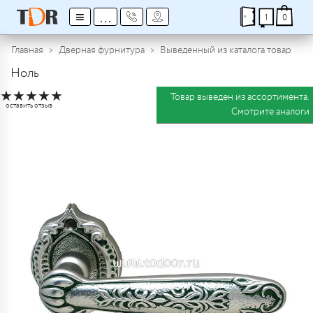
≡
...
1
0
Главная
Дверная фурнитура
Выведенный из каталога товар
Ноль
★
★
★
★
★
Товар выведен из ассортимента.
оставить отзыв
Смотрите аналоги