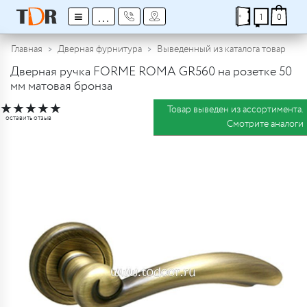
≡
...
1
0
Главная
Дверная фурнитура
Выведенный из каталога товар
Дверная ручка FORME ROMA GR560 на розетке 50
мм матовая бронза
★
★
★
★
★
Товар выведен из ассортимента.
оставить отзыв
Смотрите аналоги