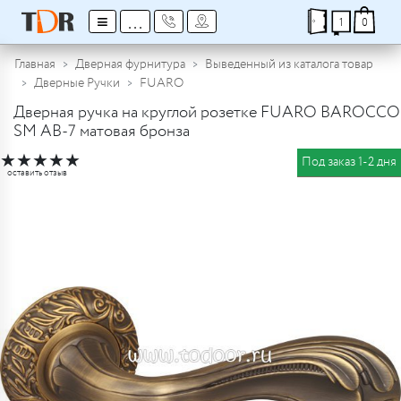
≡
...
1
0
Главная
Дверная фурнитура
Выведенный из каталога товар
Дверные Ручки
FUARO
Дверная ручка на круглой розетке FUARO BAROCCO
SM AB-7 матовая бронза
★
★
★
★
★
Под заказ 1-2 дня
оставить отзыв