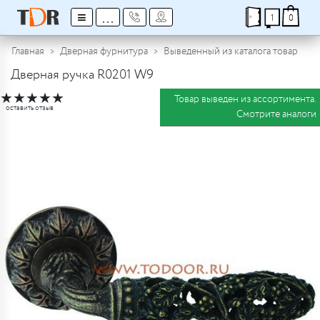
≡
...
1
0
Главная
Дверная фурнитура
Выведенный из каталога товар
Дверная ручка R0201 W9
★
★
★
★
★
Товар выведен из ассортимента.
оставить отзыв
Смотрите аналоги