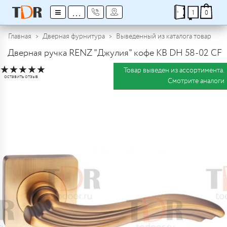
≡
...
1
0
Главная
Дверная фурнитура
Выведенный из каталога товар
Дверная ручка RENZ "Джулия" кофе КВ DH 58-02 CF
★
★
★
★
★
Товар выведен из ассортимента.
оставить отзыв
Смотрите аналоги