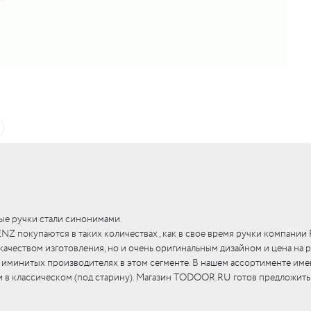
c
LUR
c
вые
LO
c
тли
RI
я)
LO
UM
бы
е
c
кие
c
ные
ые ручки стали синонимами.
Z покупаются в таких количествах , как в свое время ручки компании
RI
качеством изготовления, но и очень оригинальным дизайном и цена на 
RI
c
х иминитых производителях в этом сегменте. В нашем ассортименте им
 и в классическом (под старину). Магазин TODOOR.RU готов предложить