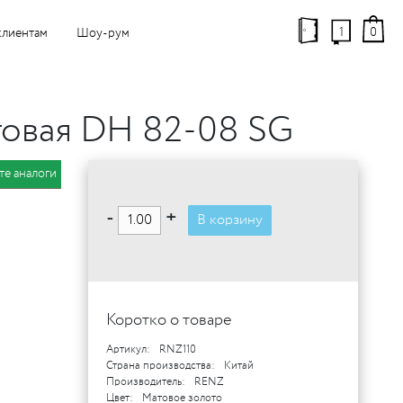
1
0
клиентам
Шоу-рум
товая DH 82-08 SG
те аналоги
-
+
В корзину
Коротко о товаре
Артикул:
RNZ110
Страна производства:
Китай
Производитель:
RENZ
Цвет:
Матовое золото