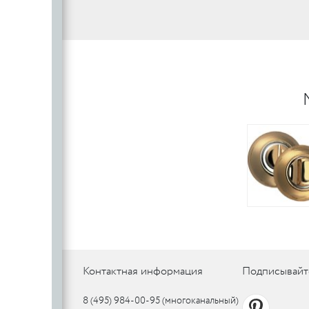
SILLUR
Aldeghi
ORO & ORO
COLOMBO
PALLADI
(Италия)
DND (Италия)
COLOMBO
PALLADI
c
(Италия)
Цилиндровые
механизмы
CDEB
PUNTO
CDEB
PUNTO
FANTOM
FANTOM
c
c
Контактная информация
Подписывайт
AJAX
AJAX
PUERTO
8 (495) 984-00-95
(многоканальный)