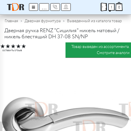
≡
...
1
0
Главная
Дверная фурнитура
Выведенный из каталога товар
Дверная ручка RENZ "Сицилия" никель матовый /
никель блестящий DH 37-08 SN/NP
★
★
★
★
★
Товар выведен из ассортимента.
оставить отзыв
Смотрите аналоги