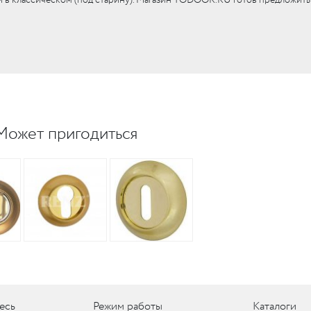
UM
UM
c
Может пригодиться
c
есь
Режим работы
Каталоги