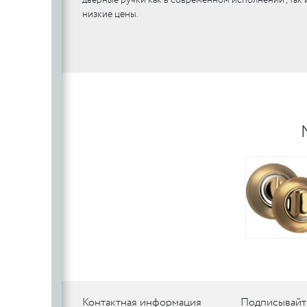
низкие цены.
SILLUR
Aldeghi
ORO & ORO
COLOMBO
PALLADI
(Италия)
DND (Италия)
COLOMBO
PALLADI
c
(Италия)
Цилиндровые
механизмы
CDEB
PUNTO
CDEB
PUNTO
FANTOM
FANTOM
c
c
AJAX
AJAX
PUERTO
Контактная информация
Подписывайт