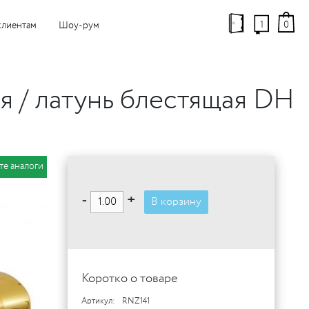
1
0
клиентам
Шоу-рум
я / латунь блестящая DH
те аналоги
-
+
В корзину
Коротко о товаре
Артикул:
RNZ141