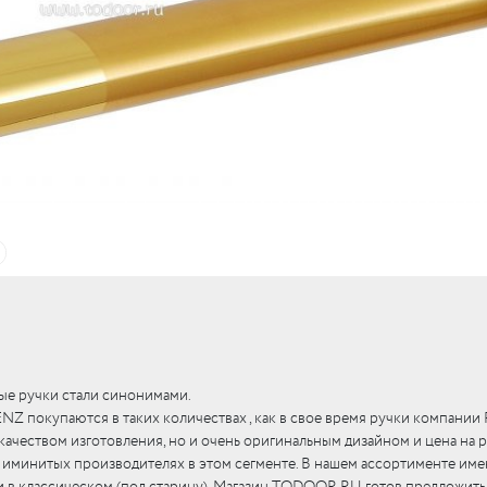
c
LUR
c
вые
LO
c
тли
RI
я)
LO
UM
бы
е
c
кие
c
ные
RI
ые ручки стали синонимами.
RI
c
Z покупаются в таких количествах , как в свое время ручки компании
качеством изготовления, но и очень оригинальным дизайном и цена на 
х иминитых производителях в этом сегменте. В нашем ассортименте им
 и в классическом (под старину). Магазин TODOOR.RU готов предложить