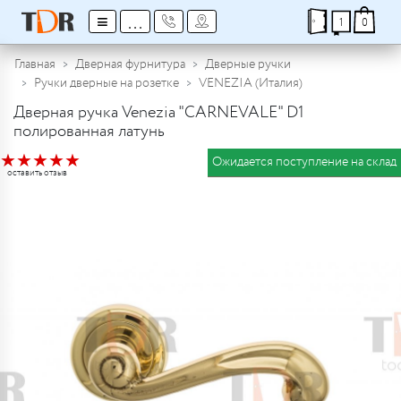
≡
...
1
0
Главная
Дверная фурнитура
Дверные ручки
Ручки дверные на розетке
VENEZIA (Италия)
Дверная ручка Venezia "CARNEVALE" D1
полированная латунь
★
★
★
★
★
Ожидается поступление на склад
оставить отзыв