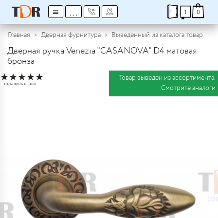
≡
...
1
0
Главная
Дверная фурнитура
Выведенный из каталога товар
Дверная ручка Venezia "CASANOVA" D4 матовая
бронза
★
★
★
★
★
Товар выведен из ассортимента.
оставить отзыв
Смотрите аналоги