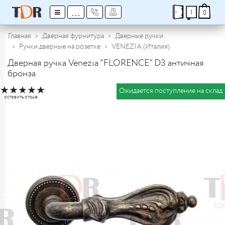
≡
...
1
0
Главная
Дверная фурнитура
Дверные ручки
Ручки дверные на розетке
VENEZIA (Италия)
Дверная ручка Venezia "FLORENCE" D3 античная
бронза
★
★
★
★
★
Ожидается поступление на склад
оставить отзыв