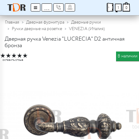
≡
...
1
0
Главная
Дверная фурнитура
Дверные ручки
Ручки дверные на розетке
VENEZIA (Италия)
Дверная ручка Venezia "LUCRECIA" D2 античная
бронза
★
★
★
★
★
В наличии
оставить отзыв