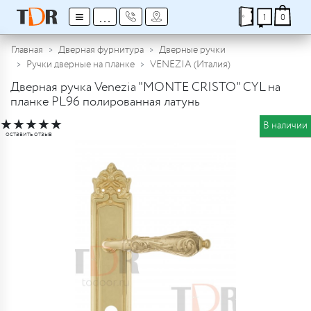
≡
...
1
0
Главная
Дверная фурнитура
Дверные ручки
Ручки дверные на планке
VENEZIA (Италия)
Дверная ручка Venezia "MONTE CRISTO" CYL на
планке PL96 полированная латунь
★
★
★
★
★
В наличии
оставить отзыв