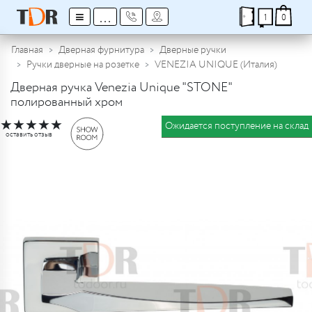
≡
...
1
0
Главная
Дверная фурнитура
Дверные ручки
Ручки дверные на розетке
VENEZIA UNIQUE (Италия)
Дверная ручка Venezia Unique "STONE"
полированный хром
★
★
★
★
★
Ожидается поступление на склад
оставить отзыв