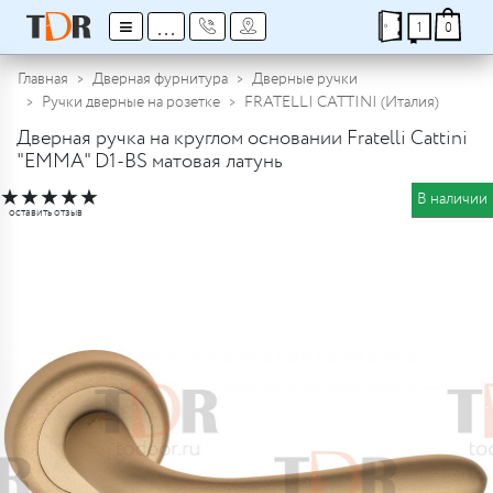
≡
...
1
0
Главная
Дверная фурнитура
Дверные ручки
Ручки дверные на розетке
FRATELLI CATTINI (Италия)
Дверная ручка на круглом основании Fratelli Cattini
"EMMA" D1-BS матовая латунь
★
★
★
★
★
В наличии
оставить отзыв