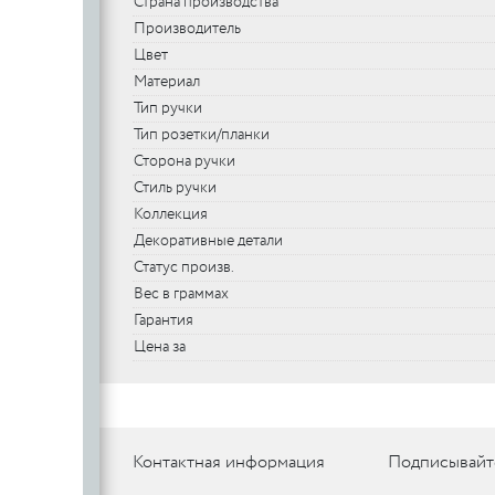
Страна производства
SILLUR
Aldeghi
Производитель
Цвет
ORO & ORO
COLOMBO
PALLADI
Материал
(Италия)
DND (Италия)
COLOMBO
PALLADI
c
Тип ручки
(Италия)
Тип розетки/планки
Сторона ручки
Стиль ручки
Цилиндровые
Коллекция
механизмы
Декоративные детали
CDEB
PUNTO
Статус произв.
CDEB
PUNTO
FANTOM
Вес в граммах
Гарантия
FANTOM
Цена за
c
c
AJAX
Контактная информация
Подписывайт
AJAX
PUERTO