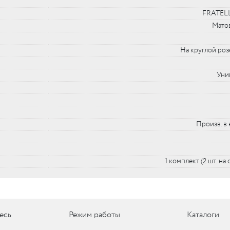
FRATELL
Мато
UM
UM
На круглой роз
Уни
c
c
Произв. в 
1 комплект (2 шт. на
есь
Режим работы
Каталоги