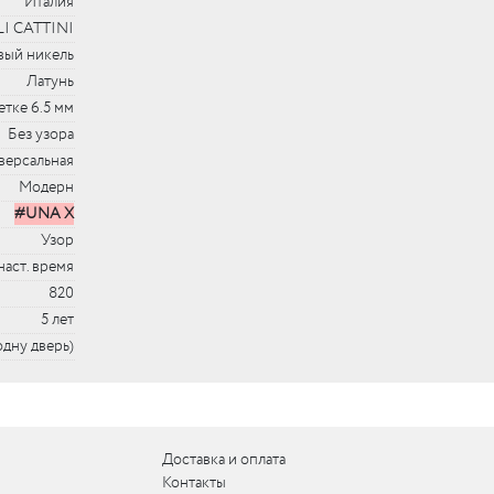
Италия
I CATTINI
вый никель
Латунь
етке 6.5 мм
Без узора
версальная
Модерн
#UNA X
Узор
наст. время
820
5 лет
 одну дверь)
Доставка и оплата
Контакты