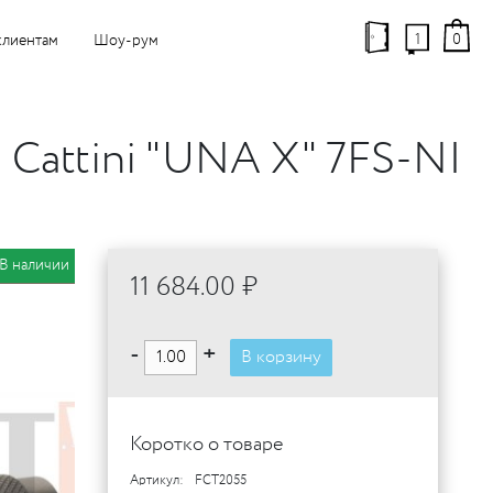
1
0
клиентам
Шоу-рум
i Cattini "UNA X" 7FS-NI
В наличии
11 684.00 ₽
-
+
В корзину
Коротко о товаре
Артикул:
FCT2055