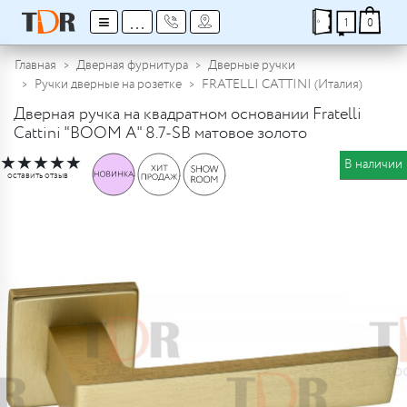
≡
...
1
0
Главная
Дверная фурнитура
Дверные ручки
Ручки дверные на розетке
FRATELLI CATTINI (Италия)
Дверная ручка на квадратном основании Fratelli
Cattini "BOOM A" 8.7-SB матовое золото
★
★
★
★
★
В наличии
оставить отзыв